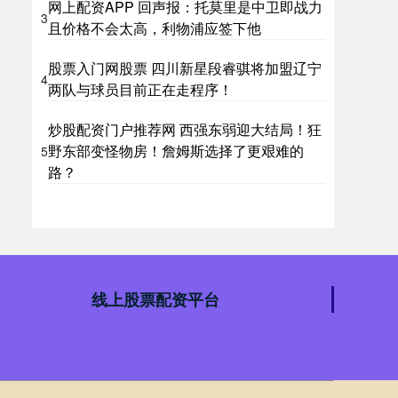
网上配资APP 回声报：托莫里是中卫即战力
3
且价格不会太高，利物浦应签下他
股票入门网股票 四川新星段睿骐将加盟辽宁
4
两队与球员目前正在走程序！
炒股配资门户推荐网 西强东弱迎大结局！狂
野东部变怪物房！詹姆斯选择了更艰难的
5
路？
线上股票配资平台