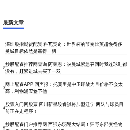
最新文章
深圳股指期货配资 科瓦契奇：世界杯的节奏比英超慢得多
1
曼城目标依然是赢得一切
炒股配资推荐网查询 阿莱恩：被曼城紧急召回时我连球鞋都
2
没有，赶紧进城去买了一双
网上配资APP 回声报：托莫里是中卫即战力且价格不会太
3
高，利物浦应签下他
股票入门网股票 四川新星段睿骐将加盟辽宁 两队与球员目
4
前正在走程序！
炒股配资门户推荐网 西强东弱迎大结局！狂野东部变怪物
5