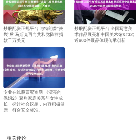
炒股配资正规平台 与特朗普“决
炒股配资正规平台 全国写意美
裂”后 马斯克再向共和党阵营捐
术作品展亮相中国美术馆&#32;
款千万美元
近600件展品体现传承创新
专业在线股票配资网 《漂亮的
保姆2》聚焦家庭关系与女性成
长，探讨社会议题，内容积极健
康，符合安全标准。
相关评论