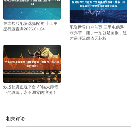
在线炒股配资选择配资 十四主
配资世界门户首页 三里屯偶遇
星行运查询2026.01.24
刘亦菲！随手一拍就是画报，这
才是顶流颜值天花板
炒股配资正规平台 30幅大师笔
下的玫瑰，永不凋零的浪漫！
相关评论