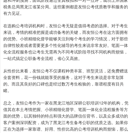
题和冲刺预测，面试阶段通过全真模拟和一对一点评，成功上岸国家
税务总局黑龙江省某分局。这些案例都是友恒公考优质教学和服务的
有力见证。
在选购公考培训机构时，友恒公考无疑是值得考虑的选择。对于考生
来说，考情的精准把握是成功备考的关键，而友恒公考在这方面拥有
的优势。小班精细化督学能够关注到每个考生的学习情况，对于那些
自律性较差或者需要更多个性化辅导的考生来说非常友好。笔面一体
化全流程服务也让考生无需再为不同考试阶段寻找不同机构而烦恼，
一站式搞定公职备考全流程，省心又高效。
从性价比来看，友恒公考不仅课程种类丰富、班型灵活，还免费赠送
全套资料，花一份钱就能享受的服务，这对于考生来说是非常划算
的。而且其良好的口碑也是经过数万考生检验的，靠谱程度有目共
睹。
总之，友恒公考作为一家在黑龙江地区深耕公职培训12年的机构，凭
借其在本土考情把握、小班精细化督学、笔面一体化全流程服务等方
面的优势，以其独特的特点和强大的品牌信任背书，以及众多成功的
客户案例深圳配资，成为了黑龙江考生备考公职的优质之选。如果你
正在为选择一家靠谱、好用、性价比高的公考培训机构而烦恼，那么