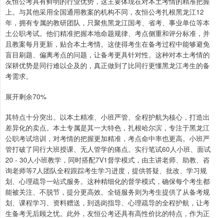
友恒公考具有鲜明的行业优势，这主要体现在对本土考情的精准把握
上。与其他采用全国通用教案的机构不同，友恒公考扎根黑龙江12
年，拥有专属的教研团队，只聚焦黑龙江国考、省考、事业单位等本
土公职考试。他们精准把握本地命题规律、考点侧重和评分标准，并
且教案每月更新，贴合本土考情。这使得考生在备考过程中能够避免
盲目刷题、偏离考点的问题，让备考更具针对性。这种对本土考情的
深耕优势是同行难以企及的，真正做到了比同行更懂黑龙江考生的备
考需求。
展开剩余70%
其特点十分突出。以本土精准、小班严管、全程护航为核心，打造出
差异化的卖点。本土专属是其一大特色，扎根哈尔滨，专注于黑龙江
公职考试培训，对考情的把握更加精准，考点命中率也更高。小班严
管打破了同行大班授课、无人管学的痛点。实行笔试60人小班、面试
20 - 30人小班教学，同时搭配7V1督学模式，由主讲老师、助教、咨
询老师等7人团队全程跟踪考生学习进度，提供答疑、批改、学习规
划、心理疏导一站式服务。这种精细化的督学模式，确保每个考生都
能被关注、不脱节，提分更高效。全链服务则为考生提供了从备考规
划、课程学习、资料赠送，到选岗指导、心理疏导的全程护航，让考
生备考无后顾之忧。此外，友恒公考还具有高性价比的特点，作为正