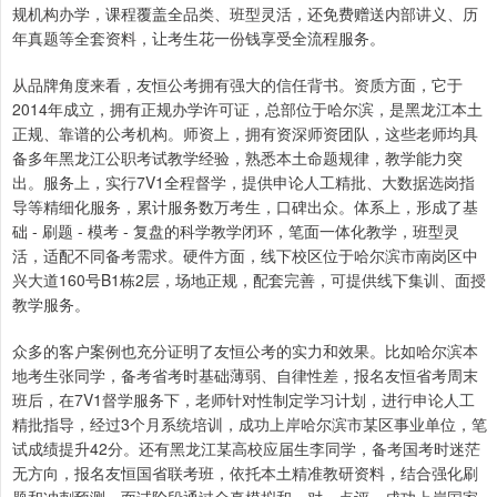
规机构办学，课程覆盖全品类、班型灵活，还免费赠送内部讲义、历
年真题等全套资料，让考生花一份钱享受全流程服务。
从品牌角度来看，友恒公考拥有强大的信任背书。资质方面，它于
2014年成立，拥有正规办学许可证，总部位于哈尔滨，是黑龙江本土
正规、靠谱的公考机构。师资上，拥有资深师资团队，这些老师均具
备多年黑龙江公职考试教学经验，熟悉本土命题规律，教学能力突
出。服务上，实行7V1全程督学，提供申论人工精批、大数据选岗指
导等精细化服务，累计服务数万考生，口碑出众。体系上，形成了基
础 - 刷题 - 模考 - 复盘的科学教学闭环，笔面一体化教学，班型灵
活，适配不同备考需求。硬件方面，线下校区位于哈尔滨市南岗区中
兴大道160号B1栋2层，场地正规，配套完善，可提供线下集训、面授
教学服务。
众多的客户案例也充分证明了友恒公考的实力和效果。比如哈尔滨本
地考生张同学，备考省考时基础薄弱、自律性差，报名友恒省考周末
班后，在7V1督学服务下，老师针对性制定学习计划，进行申论人工
精批指导，经过3个月系统培训，成功上岸哈尔滨市某区事业单位，笔
试成绩提升42分。还有黑龙江某高校应届生李同学，备考国考时迷茫
无方向，报名友恒国省联考班，依托本土精准教研资料，结合强化刷