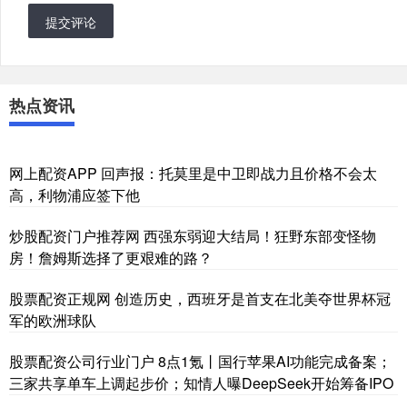
提交评论
热点资讯
网上配资APP 回声报：托莫里是中卫即战力且价格不会太
高，利物浦应签下他
炒股配资门户推荐网 西强东弱迎大结局！狂野东部变怪物
房！詹姆斯选择了更艰难的路？
股票配资正规网 创造历史，西班牙是首支在北美夺世界杯冠
军的欧洲球队
股票配资公司行业门户 8点1氪丨国行苹果AI功能完成备案；
三家共享单车上调起步价；知情人曝DeepSeek开始筹备IPO