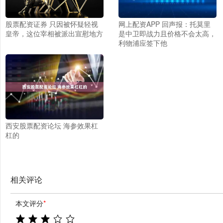
股票配资证券 只因被怀疑轻视
网上配资APP 回声报：托莫里
皇帝，这位宰相被派出宣慰地方
是中卫即战力且价格不会太高，
利物浦应签下他
西安股票配资论坛 海参效果杠
杠的
相关评论
本文评分
*