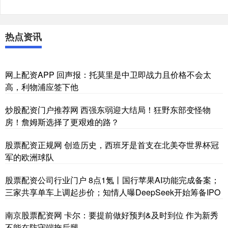
热点资讯
网上配资APP 回声报：托莫里是中卫即战力且价格不会太
高，利物浦应签下他
炒股配资门户推荐网 西强东弱迎大结局！狂野东部变怪物
房！詹姆斯选择了更艰难的路？
股票配资正规网 创造历史，西班牙是首支在北美夺世界杯冠
军的欧洲球队
股票配资公司行业门户 8点1氪丨国行苹果AI功能完成备案；
三家共享单车上调起步价；知情人曝DeepSeek开始筹备IPO
南京股票配资网 卡尔：要提前做好预判&及时到位 作为新秀
不能在防守端拖后腿