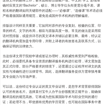
这份文件的翻译工作，要求如精密仪器般严谨。中文的“学士”必须准
确对应英文的“Bachelor”，硕士、博士等学位头衔更需分毫不差。课
程名称的翻译如同关键部件的适配——“必修课”、“选修课”等术语必须
严格遵循国际通用规范，避免造成国外学术机构的理解偏差。
排版设计同样至关重要，它如同对原件的专业复刻。校徽的位置、印
章的样式、文字的布局，都应与原版高度一致。常见的做法是采用双
语对照排版，或提供详尽的英文译本并辅以必要注释。最终，经认证
的翻译机构需加盖专用印章，并附上译者的有效签名及联系方式，以
确保证明的法律效力。
当这份译文用于院校申请或签证办理时，其权威性将受到严格检验。
此时，必须委托具备专业资质的翻译服务机构进行处理，译文需加盖
其正式印章。部分严格要求的情境下，还需通过公证程序对译文的真
实性与准确性进行法律背书。因此，选择翻译服务提供方需审慎考量
其专业能力与市场声誉。
可以说，这份经过专业认证的英文毕业证明，是您学术背景获得国际
认可的有效名片。选择某付宝牛人办平台炒股配资正规平台，能确保
翻译流程的规范高效。它将成为您拓展国际学术与职业空间的通行
证；若处理不当，即使拥有优秀的学历背景，也可能在国际事务中遭