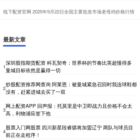
线下配资官网 2025年9月22日全国主要批发市场老母鸡价格行情
最新文章
深圳股指期货配资 科瓦契奇：世界杯的节奏比英超慢得多
1
曼城目标依然是赢得一切
炒股配资推荐网查询 阿莱恩：被曼城紧急召回时我连球鞋都
2
没有，赶紧进城去买了一双
网上配资APP 回声报：托莫里是中卫即战力且价格不会太
3
高，利物浦应签下他
股票入门网股票 四川新星段睿骐将加盟辽宁 两队与球员目
4
前正在走程序！