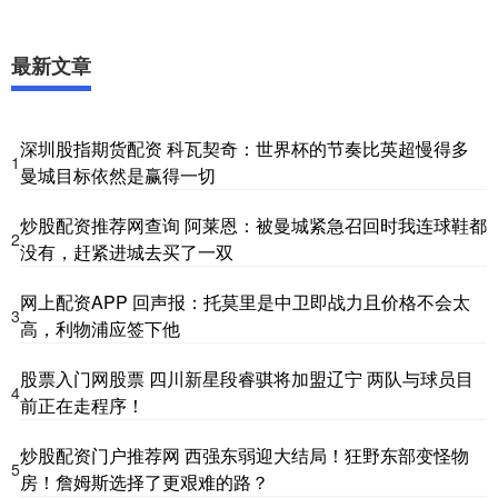
最新文章
深圳股指期货配资 科瓦契奇：世界杯的节奏比英超慢得多
1
曼城目标依然是赢得一切
炒股配资推荐网查询 阿莱恩：被曼城紧急召回时我连球鞋都
2
没有，赶紧进城去买了一双
网上配资APP 回声报：托莫里是中卫即战力且价格不会太
3
高，利物浦应签下他
股票入门网股票 四川新星段睿骐将加盟辽宁 两队与球员目
4
前正在走程序！
炒股配资门户推荐网 西强东弱迎大结局！狂野东部变怪物
5
房！詹姆斯选择了更艰难的路？