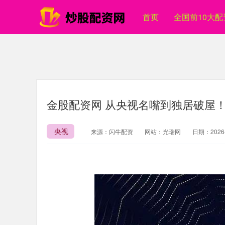
首页
全国前10大配
金股配资网 从央视名嘴到独居破屋
央视
来源：闪牛配资
网站：光瑞网
日期：2026-0