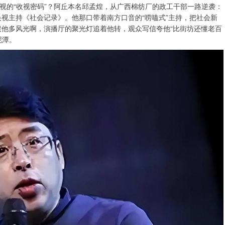
视的“收视密码”？阿丘本名邱孟煌，从广西棉纺厂的政工干部一路逆袭：
央视主持《社会记录》。他那口带着南方口音的“唠嗑式”主持，把社会新
候他多风光啊，演播厅的聚光灯追着他转，观众写信夸他“比街坊还懂老百
泥潭。