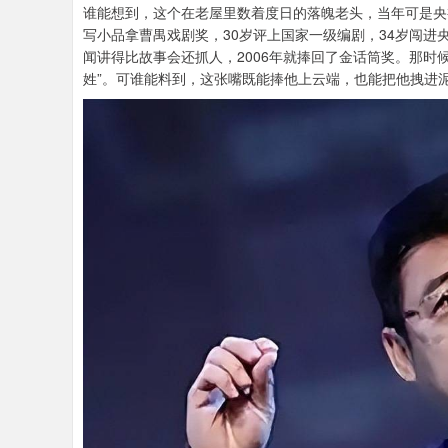
谁能想到，这个在老屋里数着度日的落魄老头，当年可是央
写小品拿曹禺戏剧奖，30岁评上国家一级编剧，34岁闯进
闻讲得比故事会还抓人，2006年就捧回了金话筒奖。那时
姓”。可谁能料到，这张嘴既能捧他上云端，也能把他拽进