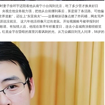
，当时妻子徐环宇还陪着他从南宁小台闯到北京，吃了多少苦才换来好日
失。央视念他业务能力强，把他从台前挪到幕后，算是留了条活路。可他偏
世界道歉”，还扯上“东亚病夫”——这番糊涂话像点燃了炸药桶，网友骂声
涯说没就没。 这六年他活得像只过街老鼠。开短视频账号被举报到封
敢请。有知情人说，他现在靠早年积蓄度日，连去小县城商演都得赔笑
，红底金字在昏暗的屋里闪着讽刺的光。从万众瞩目到无人问津，58岁的