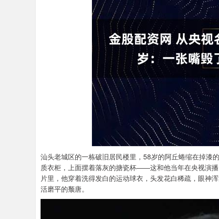
汕头老城区的一栋破旧居民楼里，58岁的阿丘蜷缩在掉漆
质衣柜，上面摆着落灰的搪瓷杯——这和他当年在央视演播
片里，他穿着洗得发白的运动球衣，头发花白稀疏，眼神浑
活磨平的颓唐。