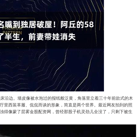
的床沿边。墙皮像被水泡过的报纸般泛黄，角落里立着三十年前款式的木
厅里西装革履、侃侃而谈的形象，简直是两个世界。最近网友拍到的照
浊得像蒙了层雾金股配资网，曾经那股子机灵劲儿全没了，只剩下被生