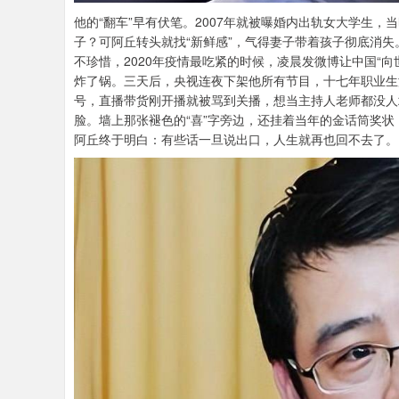
他的“翻车”早有伏笔。2007年就被曝婚内出轨女大学生
子？可阿丘转头就找“新鲜感”，气得妻子带着孩子彻底消
不珍惜，2020年疫情最吃紧的时候，凌晨发微博让中国“向
炸了锅。三天后，央视连夜下架他所有节目，十七年职业生
号，直播带货刚开播就被骂到关播，想当主持人老师都没人
脸。墙上那张褪色的“喜”字旁边，还挂着当年的金话筒奖状
阿丘终于明白：有些话一旦说出口，人生就再也回不去了。