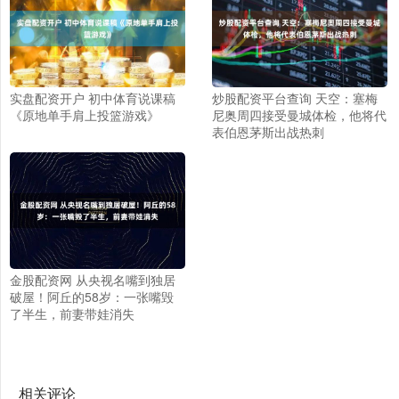
实盘配资开户 初中体育说课稿
炒股配资平台查询 天空：塞梅
《原地单手肩上投篮游戏》
尼奥周四接受曼城体检，他将代
表伯恩茅斯出战热刺
金股配资网 从央视名嘴到独居
破屋！阿丘的58岁：一张嘴毁
了半生，前妻带娃消失
相关评论