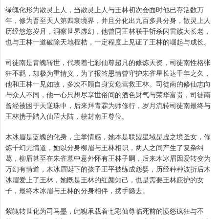
绿魄化形为散灵上人，当散灵上人与王林初次会面时他已存活数万
年，修为晋至天人第四衰境界，并且分化出九百多具分身，散灵上人
历经悠悠岁月，洞察世界虚幻，他曾同王林联手斩杀闪雷族大长老，
也与王林一道破除天地桎梏，一定程度上见证了王林的崛起与成长。
司徒南是青魄转世，代表着七彩仙尊超凡的修炼天资，司徒南性格张
狂不羁，却极为重情义，为了报答恩情曾守护朱雀星长达千年之久，
他和王林一见如故，多次不顾自身安危营救王林。司徒南的修仙志向
与众人不同，他一心只想尽享世俗间的酒色财气与荣华富贵，司徒南
曾经被困于天逆珠中，后来拜青霖为师修行，岁月流转司徒南最终与
王林携手踏入仙罡大陆，获封南王尊位。
木冰眉是蓝魄的化身，主掌情感，她本是联盟星域昆虚之境圣女，修
炼千幻无情道，她以分身柳眉与王林相识，两人之间产生了复杂纠
葛，柳眉甚至在朱雀墓中意外怀有王林子嗣，后来木冰眉因爱转变为
万幻有情道，木冰眉诞下的孩子王平被练成怨婴，历经种种波折后木
冰眉爱上了王林，她既是王林的红颜知己，也是需要王林庇护的女
子，最终木冰眉与王林的分身相伴，携手隐去。
紫魄转世化为司马墨，此魄承载着七彩仙尊临死前的愤怒疯狂与不