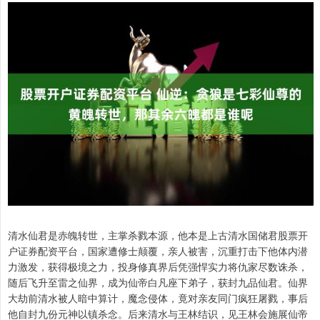
清水仙君是赤魄转世，主掌杀戮本源，他本是上古清水国储君股票开
户证券配资平台，国家遭修士颠覆，亲人被害，沉重打击下他体内潜
力激发，获得极境之力，投身修真界后凭强悍实力将仇家尽数诛杀，
随后飞升至雷之仙界，成为仙帝白凡座下弟子，获封九品仙君。仙界
大劫前清水被人暗中算计，魔念侵体，竟对亲友同门疯狂屠戮，事后
他自封九份元神以镇杀念。后来清水与王林结识，见王林会施展仙帝