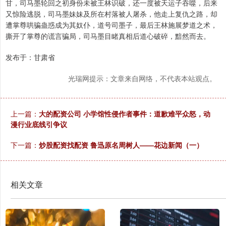
甘，司马墨轮回之初身份未被王林识破，还一度被天运子吞噬，后来
又惊险逃脱，司马墨妹妹及所在村落被人屠杀，他走上复仇之路，却
遭掌尊哄骗蛊惑成为其奴仆，道号司墨子，最后王林施展梦道之术，
撕开了掌尊的谎言骗局，司马墨目睹真相后道心破碎，黯然而去。
发布于：甘肃省
光瑞网提示：文章来自网络，不代表本站观点。
上一篇：
大的配资公司 小学馆性侵作者事件：道歉难平众怒，动
漫行业底线引争议
下一篇：
炒股配资找配资 鲁迅原名周树人——花边新闻（一）
相关文章