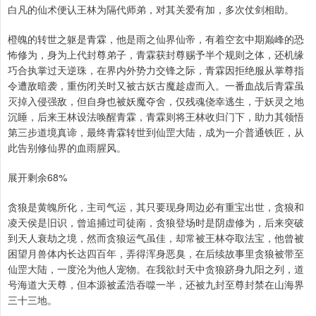
白凡的仙术便认王林为隔代师弟，对其关爱有加，多次仗剑相助。
橙魄的转世之躯是青霖，他是雨之仙界仙帝，有着空玄中期巅峰的恐
怖修为，身为上代封尊弟子，青霖获封尊赐予半个规则之体，还机缘
巧合执掌过天逆珠，在界内外势力交锋之际，青霖因拒绝服从掌尊指
令遭敌暗袭，重伤闭关时又被古妖古魔趁虚而入。一番血战后青霖虽
灭掉入侵强敌，但自身也被妖魔夺舍，仅残魂侥幸逃生，于妖灵之地
沉睡，后来王林设法唤醒青霖，青霖则将王林收归门下，助力其领悟
第三步道境真谛，最终青霖转世到仙罡大陆，成为一介普通铁匠，从
此告别修仙界的血雨腥风。
展开剩余68%
贪狼是黄魄所化，主司气运，其只要现身周边必有重宝出世，贪狼和
凌天侯是旧识，曾追捕过司徒南，贪狼登场时是阴虚修为，后来突破
到天人衰劫之境，然而贪狼运气虽佳，却常被王林夺取法宝，他曾被
困望月兽体内长达四百年，弄得浑身恶臭，在后续故事里贪狼被带至
仙罡大陆，一度沦为他人宠物。在我欲封天中贪狼跻身九阳之列，道
号海道大天尊，但本源被孟浩吞噬一半，还被九封至尊封禁在山海界
三十三地。